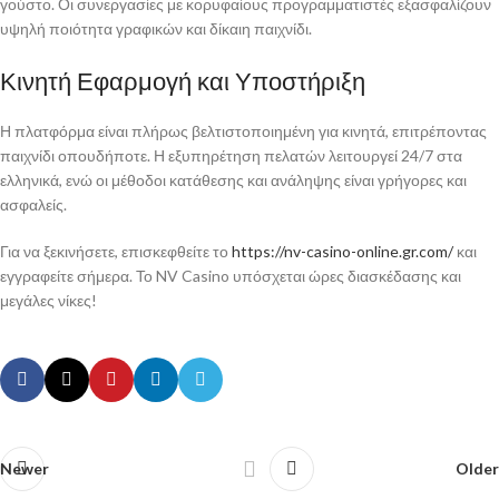
γούστο. Οι συνεργασίες με κορυφαίους προγραμματιστές εξασφαλίζουν
υψηλή ποιότητα γραφικών και δίκαιη παιχνίδι.
Κινητή Εφαρμογή και Υποστήριξη
Η πλατφόρμα είναι πλήρως βελτιστοποιημένη για κινητά, επιτρέποντας
παιχνίδι οπουδήποτε. Η εξυπηρέτηση πελατών λειτουργεί 24/7 στα
ελληνικά, ενώ οι μέθοδοι κατάθεσης και ανάληψης είναι γρήγορες και
ασφαλείς.
Για να ξεκινήσετε, επισκεφθείτε το
https://nv-casino-online.gr.com/
και
εγγραφείτε σήμερα. Το NV Casino υπόσχεται ώρες διασκέδασης και
μεγάλες νίκες!
Newer
Older