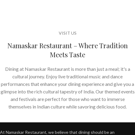
VISIT US
Namaskar Restaurant – Where Tradition
Meets Taste
Dining at Namaskar Restaurant is more than just a meal; it's a
cultural journey. Enjoy live traditional music and dance
performances that enhance your dining experience and give you a
glimpse into the rich cultural tapestry of India. Our themed events
and festivals are perfect for those who want to immerse
themselves in Indian culture while savoring delicious food.
At Namaskar Restaurant, we believe that dining should be an