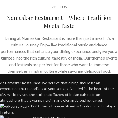
VISIT US
Namaskar Restaurant – Where Tradition
Meets Taste
Dining at Namaskar Restaurant is more than just a meal; it's a
cultural journey. Enjoy live traditional music and dance
performances that enhance your dining experience and give you a
glimpse into the rich cultural tapestry of India. Our themed events
and festivals are perfect for those who want to immerse
themselves in Indian culture while savoring delicious food.
At Namaskar Restaurant, we believe that dining should be an
experience that tantalizes all your senses. Nestled in the heart of the
city, we bring you the authentic flavors of Indian cuisine in an
atmosphere that is warm, inviting, and elegantly sophisticated.
1270 Stanza Bopape Street & Gordon Road, Colbyn,
Pretoria,
Phone: 012 342 9081