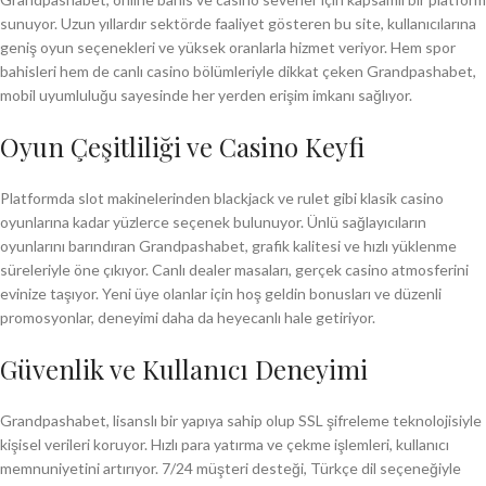
sunuyor. Uzun yıllardır sektörde faaliyet gösteren bu site, kullanıcılarına
geniş oyun seçenekleri ve yüksek oranlarla hizmet veriyor. Hem spor
bahisleri hem de canlı casino bölümleriyle dikkat çeken Grandpashabet,
mobil uyumluluğu sayesinde her yerden erişim imkanı sağlıyor.
Oyun Çeşitliliği ve Casino Keyfi
Platformda slot makinelerinden blackjack ve rulet gibi klasik casino
oyunlarına kadar yüzlerce seçenek bulunuyor. Ünlü sağlayıcıların
oyunlarını barındıran Grandpashabet, grafik kalitesi ve hızlı yüklenme
süreleriyle öne çıkıyor. Canlı dealer masaları, gerçek casino atmosferini
evinize taşıyor. Yeni üye olanlar için hoş geldin bonusları ve düzenli
promosyonlar, deneyimi daha da heyecanlı hale getiriyor.
Güvenlik ve Kullanıcı Deneyimi
Grandpashabet, lisanslı bir yapıya sahip olup SSL şifreleme teknolojisiyle
kişisel verileri koruyor. Hızlı para yatırma ve çekme işlemleri, kullanıcı
memnuniyetini artırıyor. 7/24 müşteri desteği, Türkçe dil seçeneğiyle