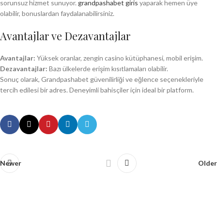
sorunsuz hizmet sunuyor.
grandpashabet giris
yaparak hemen üye
olabilir, bonuslardan faydalanabilirsiniz.
Avantajlar ve Dezavantajlar
Avantajlar:
Yüksek oranlar, zengin casino kütüphanesi, mobil erişim.
Dezavantajlar:
Bazı ülkelerde erişim kısıtlamaları olabilir.
Sonuç olarak, Grandpashabet güvenilirliği ve eğlence seçenekleriyle
tercih edilesi bir adres. Deneyimli bahisçiler için ideal bir platform.
Newer
Older